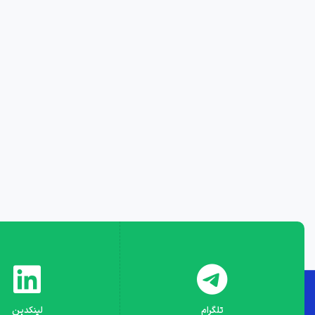
تلگرام
لینکدین