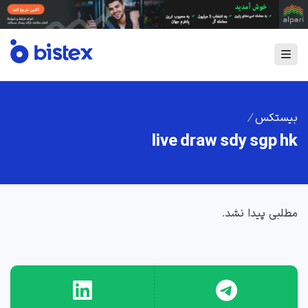
بیستکس
/
live draw sdy sgp hk
مطلبی پیدا نشد.