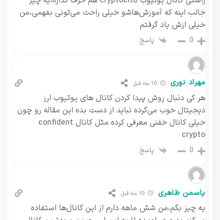
راستی کانال یوتیوب cryptocito هم حرف نداره،یه چیز
جالب اینه که آموزش‌هاشو خیلی راحت می‌تونی بفهمی،من
خیلی ازش یاد گرفتم
پاسخ
0
مهراد نوری
10 ماه قبل
هر کی دنبال روش پیدا کردن کانال های یوتیوب ارز
دیجیتال خوب می‌گرده نباید از دست بده این مقاله رو چون
خیلی کانال خفنی معرفی کرده مثل کانال confident
crypto
پاسخ
0
یاسمن طاهری
10 ماه قبل
یه چیز بگم،من شش ماهه دارم از این کانال‌ها استفاده