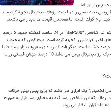
شت. پس از آن اما
 پوتین ثبات نسبی را در قیمت ارزهای دیجیتال تجربه کردیم. با
 کیف اوج گرفته است اما همچنان قیمت ها پایدار می باشند.
در روزهای اخیر نوسانات زیادی را قیمت ارزهای دیجیتال داشته اند. شاخص “S&P500” در 24 ساعت گذشته حدود 2 درصد
های اخیر افزایشی را تجربه کرده است. بیت کوین که محبوب
ترین کوین بازار می باشد صعود و رشد کمی را به میزان 1.53 درصد داشته است. دیگر آلت کوین های معروف بازار و مرتبط با
این جنگ نیز تغییراتی را داشته اند. اتریوم 6 درصد و ریپل که یک ارز دیجیتال روس می باشد 10 درصد جهش قیمتی رو به
ست؟
سان تخمینی” یک ابزاری می باشد که برای پیش بینی حرکات
. زمانی که این شاخص رشد کند به معنای رشد بازار به صورت
مله گران انتظار می رود.