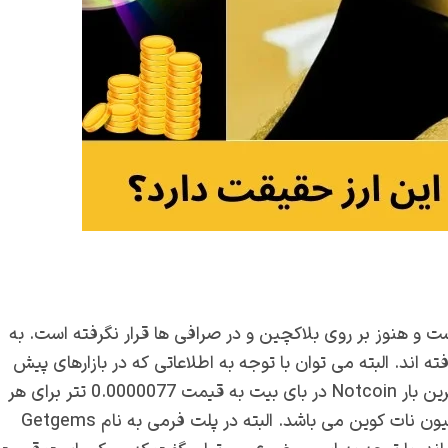
ه است و هنوز بر روی بلاکچین و در صرافی ها قرار نگرفته است. به
 اند. البته می توان با توجه به اطلاعاتی که در بازارهای پیش
فروش این ارز، یک قیمت تخمینی برای آن در نظر گرفت. آخرین بار Notcoin در بای بیت به قیمت 0.0000077 تتر برای هر
واحد به فروش رسیده است که برابر با 7.6 تتر برای هر 1 میلیون نات کوین می باشد. البته در پلت فرمی به نام Getgems