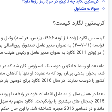
کریستین لگارد چه تاثیری در حوزه رمز ارزها دارد؟
سوالات متداول
کریستین لگارد کیست؟
کریستین لگارد (زاده ۱ ژانویه ۱۹۵۶،
) در ژوئن 2011 لاگارد به عنوان مدیر عامل و رئیس هیئت مدیره صندوق بین المللی پول منصوب شد.
ماه بعد او رسما جایگزین دومینیک استراوس کان شد که در ما
شد، بحران بدهی یونان بود که به عقیده او تنها با کاهش م
کشور را دوست ندارند. در سال 2016 لاگارد برای دومین بار در صندوق بین المللی پول انتخاب شد.
بعدا در همان سال او به دلیل اقدامات خود در رابطه با پروند
2015 جنجال‌ های بیشتری را برانگیخت. لاگارد متهم به سه
ماند و در دسامبر 2016 مجرم شناخته شد. با این حال حکم زندان صادر نشد.