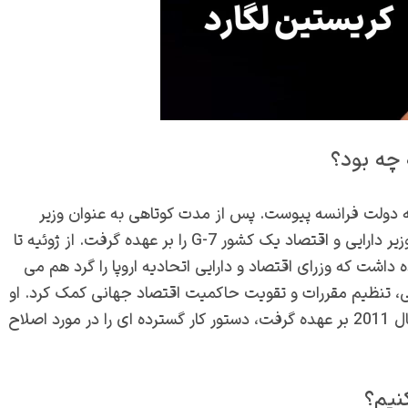
 چه بود؟
زیر تجارت خارجی به دولت فرانسه پیوست. پس از مدت کوتاهی به عنوان وزیر
کشاورزی و شیلات در ژوئن 2007 او اولین زنی بود که پست وزیر دارایی و اقتصاد یک کشور G-7 را بر عهده گرفت. از ژوئیه تا
 هم چنین ریاست شورای ECOFIN را بر عهده داشت که وزرای اقتصاد و دارایی اتحادیه اروپا را گرد هم می
لی، تنظیم مقررات و تقویت حاکمیت اقتصاد جهانی کمک کرد. او
به عنوان رئیس گروه 20، زمانی که فرانسه ریاست آن را در سال 2011 بر عهده گرفت، دستور کار گسترده ای را در مورد اصلاح
نیم؟