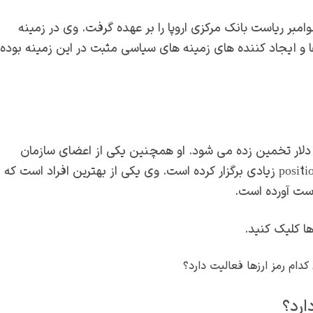
رد و در نوامبر ریاست بانک مرکزی اروپا را بر عهده گرفت. وی در زمینه
ا و ایجاد کننده های زمینه های سیاسی مثبت در این زمینه بوده
ریستین لگارد تا مارس 2022 حدود 8 میلیون دلار تخمین زده می شود. او همچنین یکی از اعضای سازمان
حقوقی بین‌ المللی بوده است. به عنوان یک роlіtісіа نیز роѕіtіоnѕ زیادی برگزار کرده است. وی یکی از بهترین افراد است که
 دست آورده است.
 کلیک کنید.
ارد؟