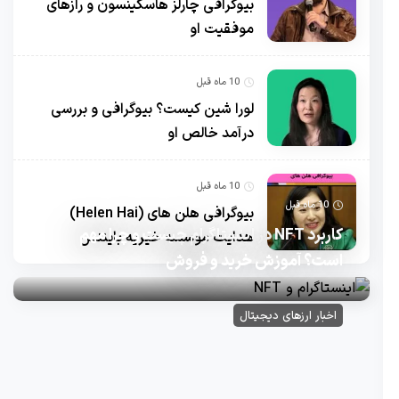
بیوگرافی چارلز هاسکینسون و رازهای
موفقیت او
10 ماه قبل
لورا شین کیست؟ بیوگرافی و بررسی
درآمد خالص او
10 ماه قبل
10 ماه قبل
بیوگرافی هلن های (Helen Hai)
کاربرد NFT در اینستاگرام چیست و چرا مهم
هدایت موسسه خیریه بایننس
است؟ آموزش خرید و فروش
اخبار ارزهای دیجیتال