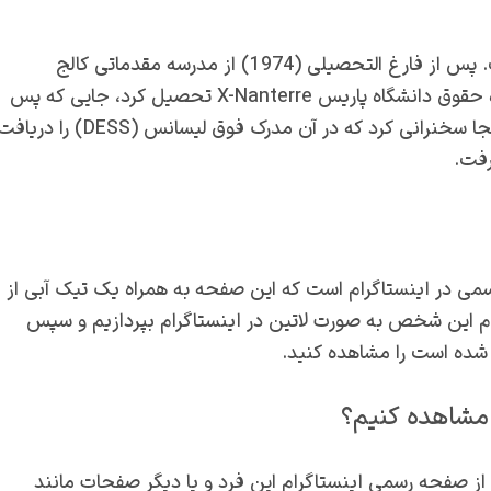
کریستین لگارد در ایالات متحده و فرانسه تحصیل کرده است. پس از فارغ التحصیلی (1974) از مدرسه مقدماتی کالج
دخترانه معتبر Holton-Arms در بتسدا، مریلند، در دانشکده حقوق دانشگاه پاریس X-Nanterre تحصیل کرد، جایی که پس
از فارغ التحصیلی قبل از رفتن به تخصص در قانون کار در آنجا سخنرانی کرد که در آن مدرک فوق لیسانس (DESS) را در
رفت.
سمی در اینستاگرام است که این صفحه به همراه یک تیک آبی از
 این شخص به صورت لاتین در اینستاگرام بپردازیم و سپس
 شده است را مشاهده کنید.
 از صفحه رسمی اینستاگرام این فرد و یا دیگر صفحات مانند