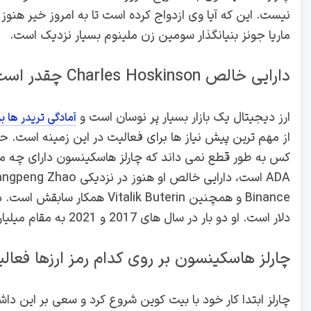
نیست. این که آیا وی ازدواج کرده است تا به امروز خیر هن
ماریا جونز بنیانگذار سومین زن ملینوم بسیار نزدیک است.
دارایی خالص Charles Hoskinson چقدر است؟
ارز دیجیتال یک بازار بسیار پر نوسان است و
آمادگی تریدر ها ب
از مهم ترین پیش نیاز ها برای فعالیت در این زمینه است. ح
کس به طور قطع نمی داند که چارلز هاسکینسون دارای چه مق
دلار است. او دو بار در سال‌ های 2017 و 2021 به مقام میلیاردر رسید اما با افت بازار ارزهای دیجیتال ثروت او کاهش یافت.
چارلز هاسکینسون بر روی کدام رمز ارزها فعال
چارلز ابتدا کار خود با بیت کوین شروع کرد و سعی بر این داش