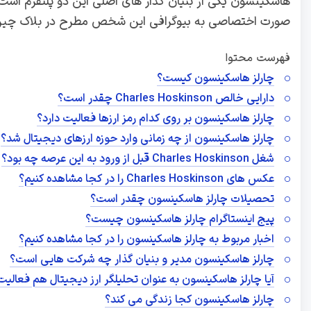
هاسکینسون یکی از بنیان گذار های اصلی این دو پلتفرم است. 
صورت اختصاصی به بیوگرافی این شخص مطرح در بلاک چین 
فهرست محتوا
چارلز هاسکینسون کیست؟
دارایی خالص Charles Hoskinson چقدر است؟
چارلز هاسکینسون بر روی کدام رمز ارزها فعالیت دارد؟
چارلز هاسکینسون از چه زمانی وارد حوزه ارزهای دیجیتال شد؟
شغل Charles Hoskinson قبل از ورود به این عرصه چه بود؟
عکس های Charles Hoskinson را در کجا مشاهده کنیم؟
تحصیلات چارلز هاسکینسون چقدر است؟
پیج اینستاگرام چارلز هاسکینسون چیست؟
اخبار مربوط به چارلز هاسکینسون را در کجا مشاهده کنیم؟
چارلز هاسکینسون مدیر و بنیان گذار چه شرکت هایی است؟
آیا چارلز هاسکینسون به عنوان تحلیلگر ارز دیجیتال هم فعالیت
چارلز هاسکینسون کجا زندگی می کند؟