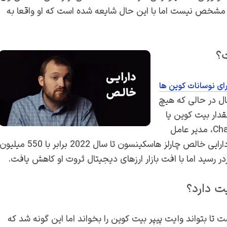
وز مشخص نیست اما با این حال شایعه شده است که او واقعا به
رای نوسانات کوین ها
ال در حالی که هیچ
دار بیت کوین یا
ADA است، دارایی خالص او هنوز در نزدیکی Changpeng Zhao، مدیر عامل
Binance و همچنین Vitalik Buterin همکار سابقش است. دارایی خالص چارلز هاسکینسون تا سال 2022 برابر با 550 میلیو
یت دارد؟
ت تا بتواند وایت پیپر بیت کوین را بخواند اما این گونه شد که