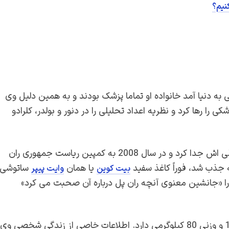
نیم؟
 بنیانگذار کاردانو که در سال 1987 در هاوایی به دنیا آمد خانواده او تماما پزشک بودند و به همین دلیل وی
را رها کرد و نظریه اعداد تحلیلی را در دنور و بولدر، کلرادو
چارلز جوان قبل از پایان دکترا از مسیر خود را از مسیر تحصیلی اش جدا کرد و در سال 2008 به کمپین ریاست جمهوری ران
 جذب شد، فوراً کاغذ سفید
یا همان
ساتوشی
بیت کوین
وایت پیپر
را «جانشین معنوی آنچه ران پل درباره آن صحبت می کرد»
چارلز هاسکینسون به تا تاریخ امروز 34 ساله است. قد او 1.75 و وزنی 80 کیلوگرمی دارد. اطلاعات خاصی از زندگی شخصی وی