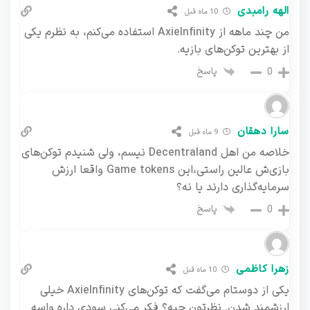
الهه رامبدی
10 ماه قبل
من چند ماهه از AxieInfinity استفاده می‌کنم، به نظرم یکی
از بهترین توکن‌های بازیه.
پاسخ
0
سارا دهقان
9 ماه قبل
خلاصه من اهل Decentraland نیسم، ولی شنیدم توکن‌های
بازی‌ش عالین راستی،این Game tokens واقعا ارزش
سرمایه‌گذاری دارند یا نه؟
پاسخ
0
زهرا کاظمی
10 ماه قبل
یکی از دوستام می‌گفت که توکن‌های AxieInfinity خیلی
ارزشمند شدن. نظرتون چیه؟ فکر می‌کنی سودی داره واسه