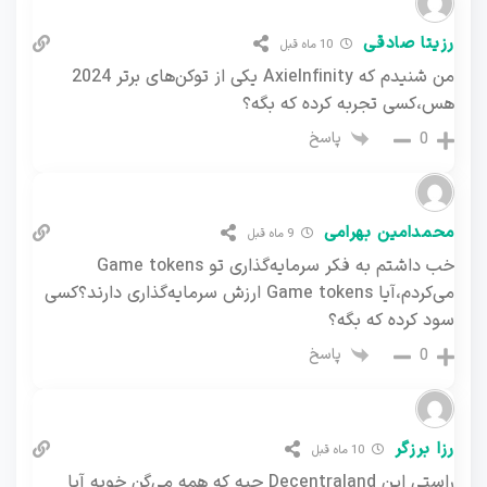
رزیتا صادقی
10 ماه قبل
من شنیدم که AxieInfinity یکی از توکن‌های برتر 2024
هس،کسی تجربه کرده که بگه؟
پاسخ
0
محمدامین بهرامی
9 ماه قبل
خب داشتم به فکر سرمایه‌گذاری تو Game tokens
می‌کردم،آیا Game tokens ارزش سرمایه‌گذاری دارند؟کسی
سود کرده که بگه؟
پاسخ
0
رزا برزگر
10 ماه قبل
راستی این Decentraland چیه که همه می‌گن خوبه آیا