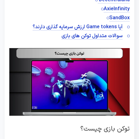
Decentraland
AxieInfinity
SandBox
آیا Game tokens ارزش سرمایه گذاری دارند؟
سوالات متداول توکن های بازی
توکن بازی چیست؟