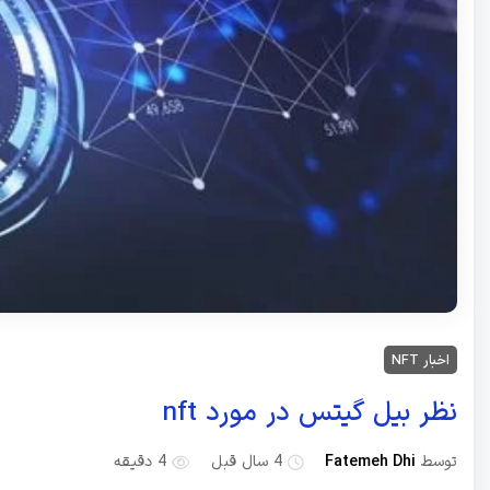
اخبار NFT
نظر بیل گیتس در مورد nft
توسط
Fatemeh Dhi
4 سال قبل
4 دقیقه