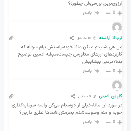
ارزون‌ترین بررسی‌ش چطوره؟
پاسخ
0
آریانا آراسته
10 ماه قبل
من هی شنیدم میگن مانا خوبه،راستش برام سواله که
کاربردهای ارزهای متاورس چیست،میشه ادمین توضیح
بده؟مرسی پیشاپیش
پاسخ
0
کارین امینی
9 ماه قبل
در مورد ارز مانا،خیلی از دوستام می‌گن واسه سرمایه‌گذاری
خوبه و منم وسوسه‌شدم بخرمش،شماها نظری دارین؟
پاسخ
0