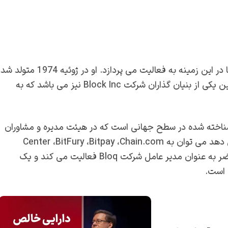
نیست و تنها در این زمینه به فعالیت می پردازد. او در ژوئیه 1974 متولد شد
و یک مهندس نرم افزار، تحلیل گر و کارآفرین است و هم چنین یکی از بنیان گذاران شرکت Block Inc نیز می باشد که به
شناخته شده در سطح جهانی است که در هیئت مدیره و مشاوران
آن ها خدمت می کند. از جمله شرکت هایی که او مشاوره می دهد می توان به Center ،BitFury ،Bitpay ،Chain.com
،Netki و آزمایشگاه های Waypaver اشاره کرد. او در حال حاضر به عنوان مدیر عامل شرکت Bloq فعالیت می کند و یک
 است.