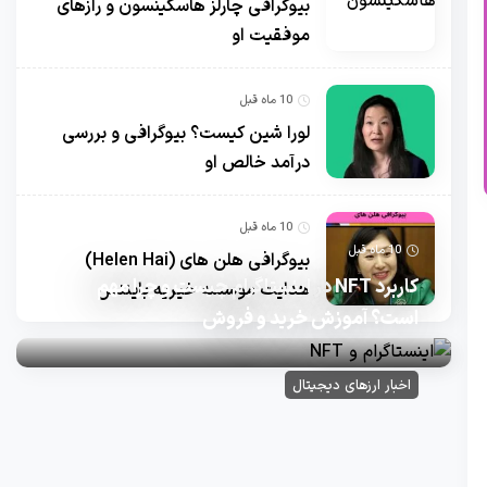
بیوگرافی چارلز هاسکینسون و رازهای
موفقیت او
10 ماه قبل
لورا شین کیست؟ بیوگرافی و بررسی
درآمد خالص او
10 ماه قبل
10 ماه قبل
بیوگرافی هلن های (Helen Hai)
کاربرد NFT در اینستاگرام چیست و چرا مهم
هدایت موسسه خیریه بایننس
است؟ آموزش خرید و فروش
اخبار ارزهای دیجیتال