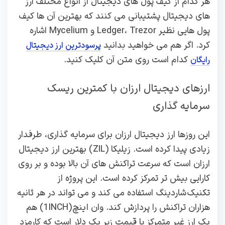
هر کدام از کیف پول های دیجیتال از انواع مختلف ارز
های دیجیتال پشتیبانی می کنند که بهترین آن ها کیف
پول هایی نظیر Ledger، Trezor و Mycelium اشاره
کرد. اگر هم می خواهید بدانید
پرسودترین ارز دیجیتال
کدام است روی متن آن کلیک کنید.
رایگان
ارزهای دیجیتال ارزان با کمترین ریسک
سرمایه‌ گذاری
این روزها ارز دیجیتال ارزان برای سرمایه‌ گذاری، طرفدار
زیادی پیدا کرده است. زیلیکا (ZIL) بهترین ارز دیجیتال
ارزان است که سرعت تراکنش های آن بالا بوده و بر روی
کارایی بیش تر تمرکز کرده است. این پروژه از
تکنیک شاردینگ استفاده می کند و می تواند در هر ثانیه
هزاران تراکنش را پردازش کند. وان‌ اینچ (1INCH) هم
یک ارز غیر متمرکز با قیمت زیر یک دلار است که کارمزد