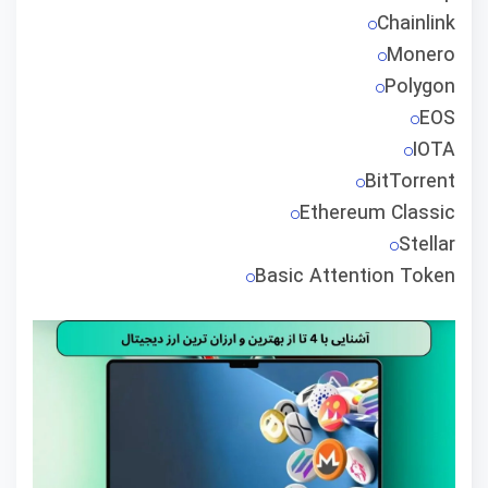
Chainlink
Monero
Polygon
EOS
IOTA
BitTorrent
Ethereum Classic
Stellar
Basic Attention Token