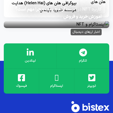
10 ماه قبل
بیوگرافی هلن های (Helen Hai) هدایت
کاربرد NFT در اینستاگرام چیست و چرا مهم است؟
موسسه خیریه بایننس
آموزش خرید و فروش
اخبار ارزهای دیجیتال
تلگرام
لینکدین
توییتر
اینستاگرام
فیسبوک