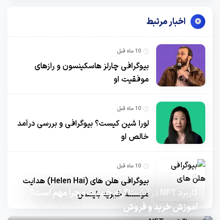
اخبار مرتبط
10 ماه قبل
بیوگرافی چارلز هاسکینسون و رازهای
موفقیت او
10 ماه قبل
لورا شین کیست؟ بیوگرافی و بررسی درآمد
خالص او
10 ماه قبل
10 ماه قبل
بیوگرافی هلن های (Helen Hai) هدایت
کاربرد NFT در اینستاگرام چیست و چرا مهم است؟
موسسه خیریه بایننس
آموزش خرید و فروش