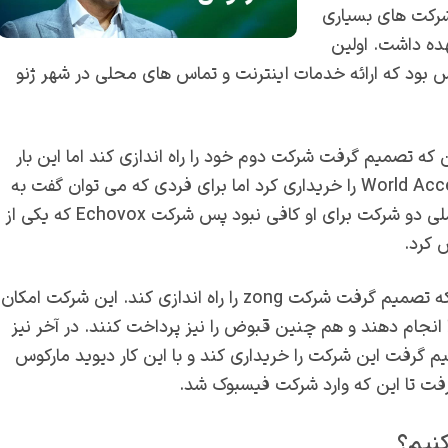
شرکت های بسیاری
Echovox و GTN Telecom را بر عهده داشت. اولین
ع نوعی سرویس بود که ارائه خدمات اینترنت و تماس‌ های محلی در شهر ژنو
تا این که تصمیم گرفت شرکت دوم خود را راه اندازی کند اما این بار
شرکتی را برای خود خریداری کند. او در سال ۲۰۰۰ شرکت World Access را خریداری کرد‌ اما برای فردی که می توان گفت به
نوعی مغز بسیار فعال در زمینه های مختلف داشت، مدیر عاملی دو شرکت برای او کافی نبود پس شرکت Echovox که یکی از
 کرد.
این سه شرکت را با خود تا سال ۲۰۰۸ به همراه داشت تا این که تصمیم گرفت شرکت zong را راه اندازی کند. این شرکت امکان
را انجام دهند و هم چنین قبوض را نیز پرداخت کنند. در آخر نیز
ال به دلیل استقبال بی نظیر از شرکت zong تصمیم گرفت این شرکت را خریداری کند و با این کار دیوید مارکوس
رفت تا این که وارد شرکت فیسبوک شد.
نیم؟