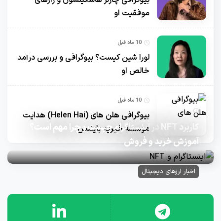
موفقیت او
10 ماه قبل
لورا شین کیست؟ بیوگرافی و بررسی درآمد
خالص او
10 ماه قبل
10 ماه قبل
بیوگرافی هلن های (Helen Hai) هدایت
کاربرد NFT در اینستاگرام چیست و چرا مهم است؟
موسسه خیریه بایننس
آموزش خرید و فروش
اخبار ارزهای دیجیتال