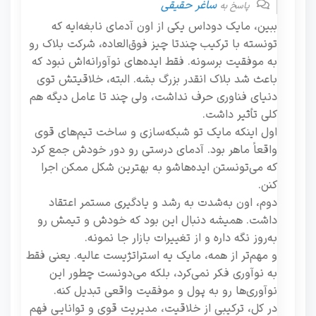
ساغر حقیقی
پاسخ به
ببین، مایک دوداس یکی از اون آدمای نابغه‌ایه که
تونسته با ترکیب چندتا چیز فوق‌العاده، شرکت بلاک رو
به موفقیت برسونه. فقط ایده‌های نوآورانه‌اش نبود که
باعث شد بلاک انقدر بزرگ بشه. البته، خلاقیتش توی
دنیای فناوری حرف نداشت، ولی چند تا عامل دیگه هم
کلی تأثیر داشت.
اول اینکه مایک تو شبکه‌سازی و ساخت تیم‌های قوی
واقعاً ماهر بود. آدمای درستی رو دور خودش جمع کرد
که می‌تونستن ایده‌هاشو به بهترین شکل ممکن اجرا
کنن.
دوم، اون به‌شدت به رشد و یادگیری مستمر اعتقاد
داشت. همیشه دنبال این بود که خودش و تیمش رو
به‌روز نگه داره و از تغییرات بازار جا نمونه.
و مهم‌تر از همه، مایک یه استراتژیست عالیه. یعنی فقط
به نوآوری فکر نمی‌کرد، بلکه می‌دونست چطور این
نوآوری‌ها رو به پول و موفقیت واقعی تبدیل کنه.
در کل، ترکیبی از خلاقیت، مدیریت قوی و توانایی فهم