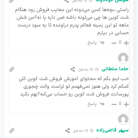
سوسن فولادوند
10 ماه قبل
راستی بچه‌ها کسی می‌دونه این معایب فروش زود هنگام
شت کوین ها چی می‌تونه باشه ضرر داره یا نه؟من شش
ماهه تو این زمینه فعالم پدرم دراومده تا یه سود درست
حسابی در بیارم
پاسخ
0
حلما سلطانی
10 ماه قبل
خب اینو بگم که محتوای آموزش فروش شت کوین کلی
کمکم کرد ولی هنوز نمی‌فهمم تو تراست والت چجوری
پورسانت فروش شت کوین رو حساب می‌کنه؟بهم بگید
پاسخ
0
سپهر قاضی‌زاده
10 ماه قبل