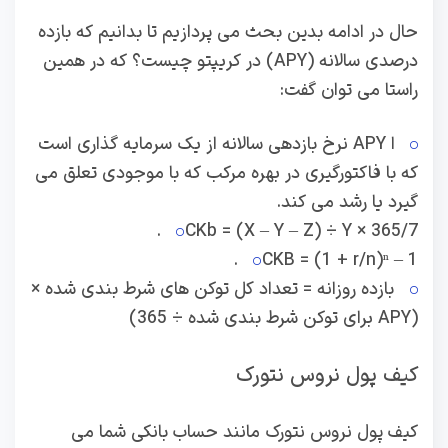
حال در ادامه بدین بحث می پردازیم تا بدانیم که بازده
درصدی سالانه (APY) در کریپتو چیست؟ که در همین
راستا می توان گفت:
ا APY نرخ بازدهی سالانه از یک سرمایه گذاری است
که با فاکتورگیری در بهره مرکب که با موجودی تعلق می
گیرد یا رشد می کند.
CKb = (X – Y – Z) ÷ Y × 365/7.
CKB = (1 + r/n)ⁿ – 1.
بازده روزانه = تعداد کل توکن های شرط بندی شده ×
(APY برای توکن شرط بندی شده ÷ 365)
کیف پول نروس نتورک
کیف پول نروس نتورک مانند حساب بانکی شما می