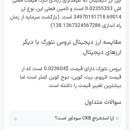
این ارز دیجیتال که طرفدارای زیادی دارد، قیمت فعلی
اش 0.02355353 است و تامین فعلی این نوع ارز
34970191718.69014 است. (بازگشت سرمایه از زمان
راه اندازی 138.1367324567286)
مقایسه ارز دیجیتال نروس نتورک با دیگر
ارزهای دیجیتال
نروس نتورک دارای قیمت $0.023604 است که از
قیمت اتریوم، بیت کوین، دوج کوین کمتر است اما
بیشترین تغییر قیمت را داشته است.
سوالات متداول
آیا استخراج CKB سودآور است؟