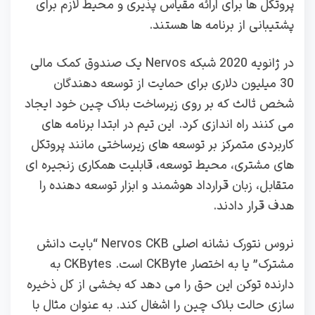
پروتکل ها برای ارائه مقیاس پذیری و محیط لازم برای
پشتیبانی از برنامه ها هستند.
در ژانویه 2020 شبکه Nervos یک صندوق کمک مالی
30 میلیون دلاری برای حمایت از توسعه دهندگان
شخص ثالث که بر روی زیرساخت بلاک چین خود ایجاد
می کنند راه اندازی کرد. این تیم در ابتدا برنامه‌ های
کاربردی متمرکز بر توسعه‌ های زیرساختی مانند پروتکل‌
های مشتری، محیط توسعه، قابلیت همکاری زنجیره‌ ای
متقابل، زبان قرارداد هوشمند و ابزار توسعه‌ دهنده را
هدف قرار دادند.
نروس نتورک نشانه اصلی Nervos CKB “بایت دانش
مشترک” یا به اختصار CKByte است. CKBytes به
دارنده توکن این حق را می دهد که بخشی از کل ذخیره
سازی حالت بلاک چین را اشغال کند. به عنوان مثال با